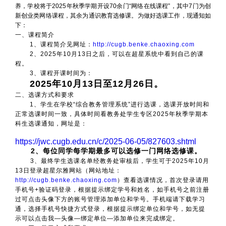
养，学校将于2025年秋季学期开设70余门“网络在线课程”，其中7门为创
新创业类网络课程，其余为通识教育选修课。为做好选课工作，现通知如
下：
一、课程简介
1
、课程简介见网址：
http://cugb.benke.chaoxing.com
2
、2025年10月13日之后，可以在超星系统中看到自己的课
程。
3
、课程开课时间为：
2025
年10月13日至12月26日。
二、选课方式和要求
1
、学生在学校“综合教务管理系统”进行选课，选课开放时间和
正常选课时间一致，具体时间看教务处学生专区2025年秋季学期本
科生选课通知，网址是：
https://jwc.cugb.edu.cn/c/2025-06-05/827603.shtml
2
、每位同学每学期最多可以选修一门网络选修课。
3、最终学生选课名单经教务处审核后，学生可于2025年10月
13日登录超星尔雅网站（网站地址：
http://cugb.benke.chaoxing.com
）查看选课情况，首次登录请用
手机号+验证码登录，根据提示绑定学号和姓名，如手机号之前注册
过可点击头像下方的账号管理添加单位和学号。手机端请下载学习
通，选择手机号快捷方式登录，根据提示绑定单位和学号，如无提
示可以点击我—头像—绑定单位—添加单位来完成绑定。