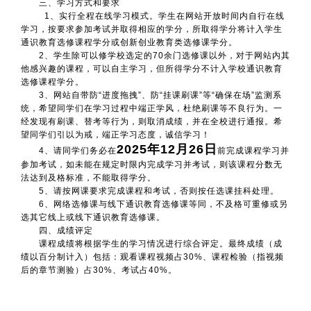
三、学习方式和要求
1、实行全程在线学习模式。学生在网站开放时间内自行在线
学习，按要求参加考试并取得相应的学分，所取得学分将计入学生
通识教育选修课程学分或创新创业教育类选修课学分。
2、学生除可以修学校选定的70余门选修课以外，对于网站内其
他感兴趣的课程，可以自主学习，但所得学分不计入学校通识教育
选修课程学分。
3、网站自带防“进度拖拽”、防“挂课刷课”等“确保在场”监测系
统，希望同学们在学习过程中端正学风，杜绝刷课等不良行为。一
经发现有刷课、替考等行为，则取消成绩，并在全校进行通报。希
望同学们引以为戒，端正学习态度，诚信学习！
2025
年12月26日
4、请同学们务必在
前完成课程学习并
参加考试，如未能在规定时限内完成学习并考试，则该课程分数无
法达到及格标准，不能取得学分。
5、请按网课要求完成课程和考试，否则按任选课挂科处理。
6、网络选修课与线下通识教育选修课等同，不及格可重修或另
选其它线上或线下通识教育选修课。
四、成绩评定
课程成绩将根据学生的学习情况进行综合评定。最终成绩（成
绩以百分制计入）包括：观看课程视频占30%、课程检验（指视频
后的章节测验）占30%、考试占40%。